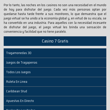
Por lo tanto, las noches en los casinos no son una necesidad en el mundo
de hoy para disfrutar del juego. Cada vez más personas optan por
quedarse hasta tarde frente a sus monitores, lo que demuestra que el
juego virtual se ha unido a la economía global y, en virtud de su escala, se
ha convertido en una industria. Para aquellos con la necesidad incesante
de disfrutar del juego, el juego virtual les brinda una sensación de
conveniencia y facilidad que no tiene paralelo.
Casino 7 Gratis
Tragamonedas 3D
Juegos de Tragaperras
Todos Los Juegos
Ruleta En Linea
Caribbean Stud
Apuestas En Directo