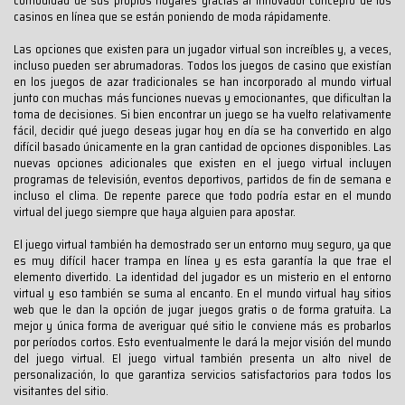
comodidad de sus propios hogares gracias al innovador concepto de los
casinos en línea que se están poniendo de moda rápidamente.
Las opciones que existen para un jugador virtual son increíbles y, a veces,
incluso pueden ser abrumadoras. Todos los juegos de casino que existían
en los juegos de azar tradicionales se han incorporado al mundo virtual
junto con muchas más funciones nuevas y emocionantes, que dificultan la
toma de decisiones. Si bien encontrar un juego se ha vuelto relativamente
fácil, decidir qué juego deseas jugar hoy en día se ha convertido en algo
difícil basado únicamente en la gran cantidad de opciones disponibles. Las
nuevas opciones adicionales que existen en el juego virtual incluyen
programas de televisión, eventos deportivos, partidos de fin de semana e
incluso el clima. De repente parece que todo podría estar en el mundo
virtual del juego siempre que haya alguien para apostar.
El juego virtual también ha demostrado ser un entorno muy seguro, ya que
es muy difícil hacer trampa en línea y es esta garantía la que trae el
elemento divertido. La identidad del jugador es un misterio en el entorno
virtual y eso también se suma al encanto. En el mundo virtual hay sitios
web que le dan la opción de jugar juegos gratis o de forma gratuita. La
mejor y única forma de averiguar qué sitio le conviene más es probarlos
por períodos cortos. Esto eventualmente le dará la mejor visión del mundo
del juego virtual. El juego virtual también presenta un alto nivel de
personalización, lo que garantiza servicios satisfactorios para todos los
visitantes del sitio.