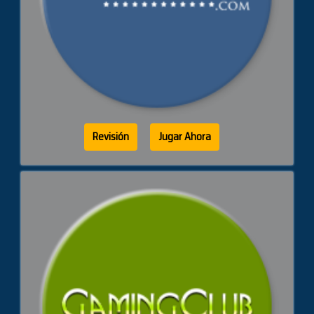
Revisión
Jugar Ahora