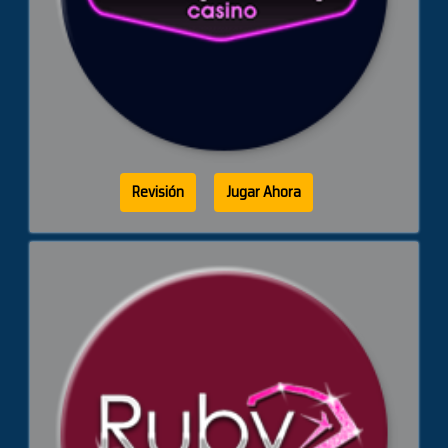
Revisión
Jugar Ahora